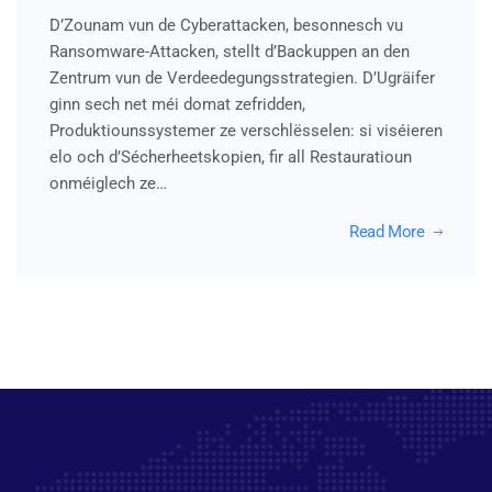
D’Zounam vun de Cyberattacken, besonnesch vu
Ransomware-Attacken, stellt d’Backuppen an den
Zentrum vun de Verdeedegungsstrategien. D’Ugräifer
ginn sech net méi domat zefridden,
Produktiounssystemer ze verschlësselen: si viséieren
elo och d’Sécherheetskopien, fir all Restauratioun
onméiglech ze…
Read More