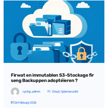
Firwat en immutablen S3-Stockage fir
seng Backuppen adoptéieren ?
cyclop_admin
Cloud
,
Cybersecurité
26 February 2026