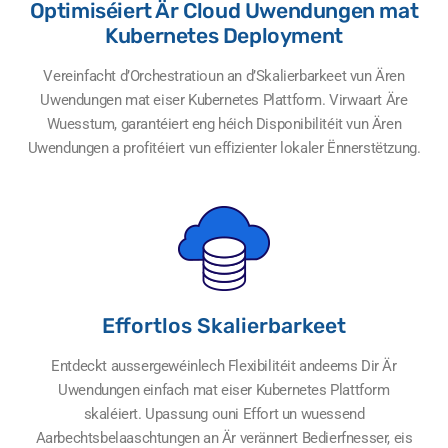
Optimiséiert Är Cloud Uwendungen mat
Kubernetes Deployment
Vereinfacht d’Orchestratioun an d’Skalierbarkeet vun Ären
Uwendungen mat eiser Kubernetes Plattform. Virwaart Äre
Wuesstum, garantéiert eng héich Disponibilitéit vun Ären
Uwendungen a profitéiert vun effizienter lokaler Ënnerstëtzung.
Effortlos Skalierbarkeet
Entdeckt aussergewéinlech Flexibilitéit andeems Dir Är
Uwendungen einfach mat eiser Kubernetes Plattform
skaléiert. Upassung ouni Effort un wuessend
Aarbechtsbelaaschtungen an Är verännert Bedierfnesser, eis