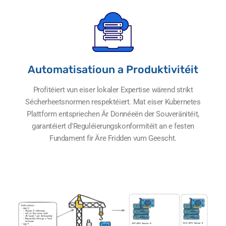
Automatisatioun a Produktivitéit
Profitéiert vun eiser lokaler Expertise wärend strikt
Sécherheetsnormen respektéiert. Mat eiser Kubernetes
Plattform entspriechen Är Donnéeën der Souveränitéit,
garantéiert d'Reguléierungskonformitéit an e festen
Fundament fir Äre Fridden vum Geescht.