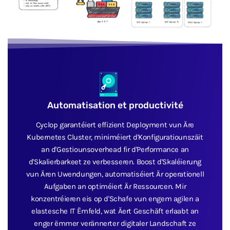
Automatisation et productivité
Cyclop garantéiert effizient Deployment vun Äre
Kubernetes Cluster, miniméiert d'Konfiguratiounszäit
an d'Gestiounsoverhead fir d'Performance an
d'Skalierbarkeet ze verbesseren. Boost d'Skaléierung
vun Ären Uwendungen, automatiséiert Är operationell
Aufgaben an optiméiert Är Ressourcen. Mir
konzentréieren eis op d'Schafe vun engem agilen a
elastesche IT Ëmfeld, wat Äert Geschäft erlaabt an
enger ëmmer verännerter digitaler Landschaft ze