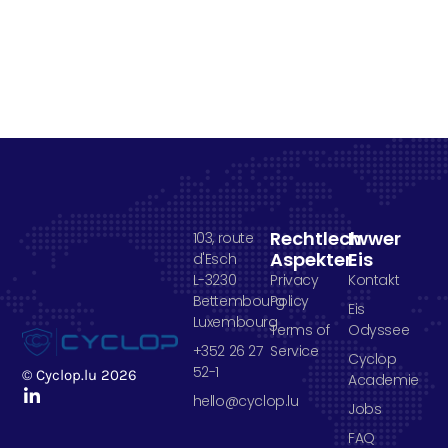
Rechtlech
Iwwer
103, route
Aspekter
Eis
d'Esch
L-3230
Privacy
Kontakt
Bettembourg
Policy
Eis
Luxembourg
Terms of
Odyssee
+352 26 27
Service
Cyclop
52-1
© Cyclop.lu 2026
Academie
hello@cyclop.lu
Jobs
FAQ