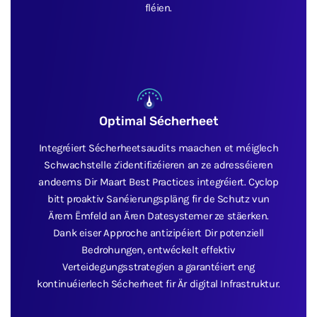
fléien.
Optimal Sécherheet
Integréiert Sécherheetsaudits maachen et méiglech
Schwachstelle z'identifizéieren an ze adresséieren
andeems Dir Maart Best Practices integréiert. Cyclop
bitt proaktiv Sanéierungspläng fir de Schutz vun
Ärem Ëmfeld an Ären Datesystemer ze stäerken.
Dank eiser Approche antizipéiert Dir potenziell
Bedrohungen, entwéckelt effektiv
Verteidegungsstrategien a garantéiert eng
kontinuéierlech Sécherheet fir Är digital Infrastruktur.