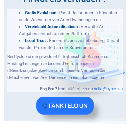
Gratis Evolutioun :
Passt Ressourcen a Käschten
un de Wuesstum vun Ären Uwendungen un.
Vereinfacht Automatisatioun :
Verwalte Är
Aufgaben einfach op eiser Plattform.
Local Trust :
Ënnerstëtzung zu Lëtzebuerg, Garant
vun der Proximitéit an der Souveränitéit.
Bei Cyclop si mir gewidmet fir fortgeschratt Kubernetes
Hosting-Léisungen ze bidden, d’Performance an
d’Benotzungsfäegkeet ze kombinéieren. Vertrauen den
Détachement vun Ärer Demande un eis lokal Experten.
Eng Fro ?
Kontaktéiert eis op
hello@cyclop.lu
FÄNKT ELO UN