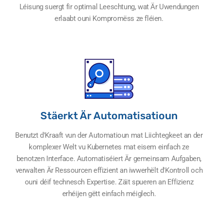
Léisung suergt fir optimal Leeschtung, wat Är Uwendungen
erlaabt ouni Kompromëss ze fléien.
Stäerkt Är Automatisatioun
Benutzt d'Kraaft vun der Automatioun mat Liichtegkeet an der
komplexer Welt vu Kubernetes mat eisem einfach ze
benotzen Interface. Automatiséiert Är gemeinsam Aufgaben,
verwalten Är Ressourcen effizient an iwwerhëlt d'Kontroll och
ouni déif technesch Expertise. Zäit spueren an Effizienz
erhéijen gëtt einfach méiglech.