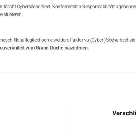
n tëscht Cybersécherheet, Konformitéit a Responsabilitéit agebonn
evaluéieren.
omesch Nohaltegkeet och e weidere Faktor vu (Cyber-)Sécherheet si
ouveränitéit vum Grand-Duché bäizedroen
.
Verschlë