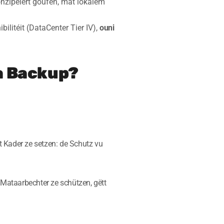
nzipéiert goufen, mat lokalem
ilitéit (DataCenter Tier IV),
ouni
a Backup?
rt Kader ze setzen: de Schutz vu
a Mataarbechter ze schützen, gëtt