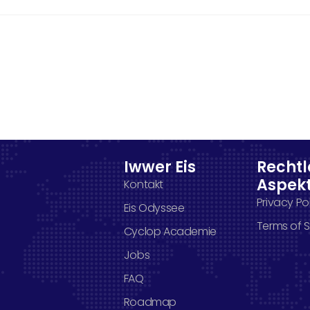
Iwwer Eis
Recht
Aspek
Kontakt
Privacy Po
Eis Odyssee
Terms of S
Cyclop Academie
Jobs
FAQ
Roadmap