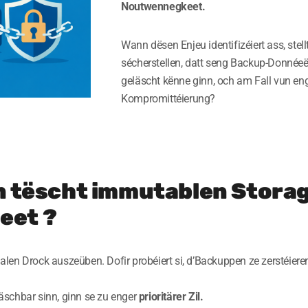
Noutwennegkeet.
Wann dësen Enjeu identifizéiert ass, stel
sécherstellen, datt seng Backup-Donnée
geläscht kënne ginn, och am Fall vun enge
Kompromittéierung?
en tëscht immutablen Storag
eet ?
n Drock auszeüben. Dofir probéiert si, d’Backuppen ze zerstéieren 
schbar sinn, ginn se zu enger
prioritärer Zil.