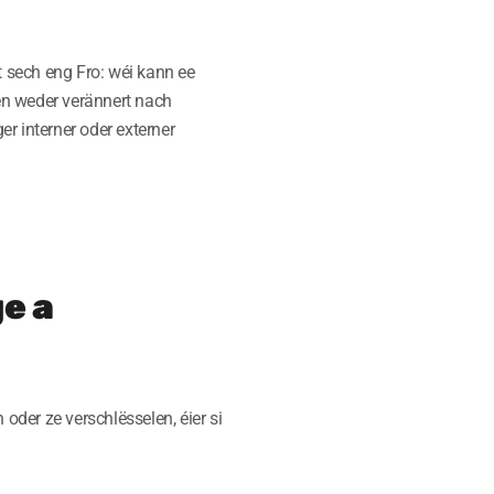
lt sech eng Fro: wéi kann ee
ën weder verännert nach
r interner oder externer
e a
oder ze verschlësselen, éier si