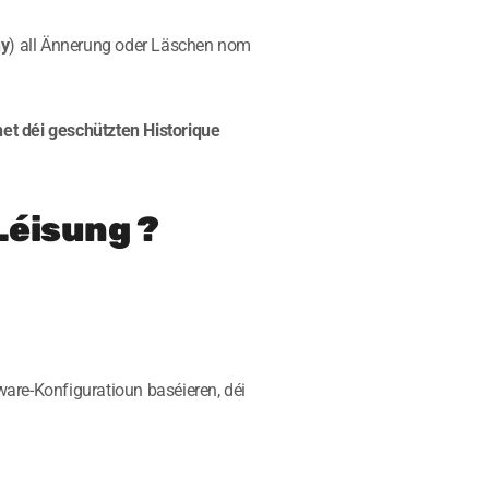
ny
) all Ännerung oder Läschen nom
et déi
geschützten Historique
Léisung ?
are-Konfiguratioun baséieren, déi