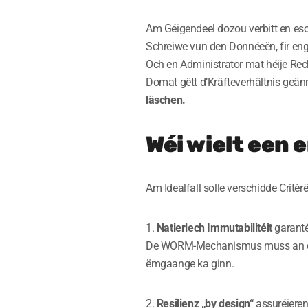
Am Géigendeel dozou verbitt en es
Schreiwe vun den Donnéeën, fir eng 
Och en Administrator mat héije Rec
Domat gëtt d’Kräfteverhältnis geän
läschen.
Wéi wielt een
Am Idealfall solle verschidde Critè
1.
Natierlech Immutabilitéit
garanté
De WORM-Mechanismus muss an d’Inf
ëmgaange ka ginn.
2.
Resilienz „by design“
assuréiere