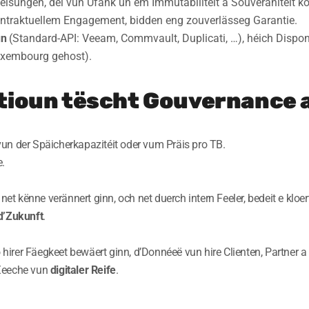
sungen, déi vun Ufank un ëm Immutabilitéit a Souveränitéit ko
ntraktuellem Engagement, bidden eng zouverlässeg Garantie.
un
(Standard-API: Veeam, Commvault, Duplicati, …), héich Disponib
xembourg gehost).
atioun tëscht Gouvernance 
un der Späicherkapazitéit oder vum Präis pro TB.
e.
net kënne verännert ginn, och net duerch intern Feeler, bedeit e kloe
d’Zukunft
.
o hirer Fäegkeet bewäert ginn, d’Donnéeë vun hire Clienten, Partner 
Zeeche vun
digitaler Reife
.