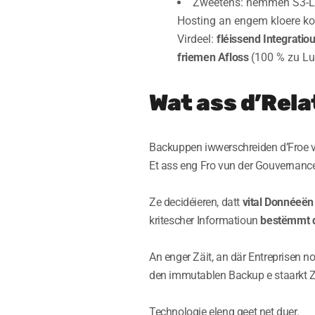
Zweetens: nëmmen S3-Léi
Hosting an engem kloere ko
Virdeel:
fléissend Integratio
friemen Afloss
(100 % zu Lu
Wat ass d’Rel
Backuppen iwwerschreiden d’Froe v
Et ass eng Fro vun der Gouvernanc
Ze decidéieren, datt
vital Donnéeën
kritescher Informatioun
bestëmmt 
An enger Zäit, an där Entreprisen n
den immutablen Backup e staarkt 
Technologie eleng geet net duer.