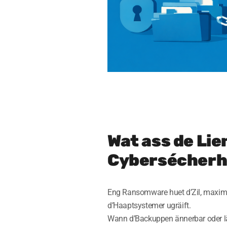
Wat ass de Li
Cybersécherh
Eng Ransomware huet d’Zil, maximale
d’Haaptsystemer ugräift.
Wann d’Backuppen ännerbar oder lä