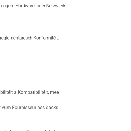
vun engem Hardware- oder Netzwierk-
reglementaresch Konformitéit.
ilitéit a Kompatibilitéit, mee
t vum Fournisseur ass dacks