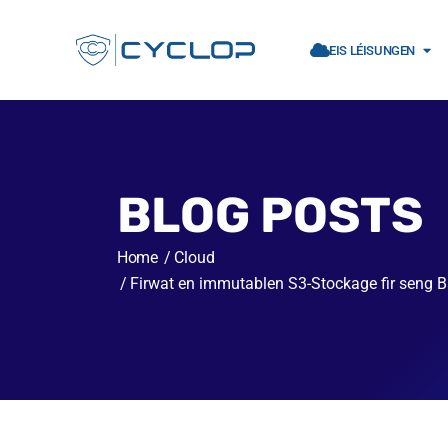
EIS LÉISUNGEN
BLOG POSTS
Home
Cloud
Firwat en immutablen S3-Stockage fir seng 