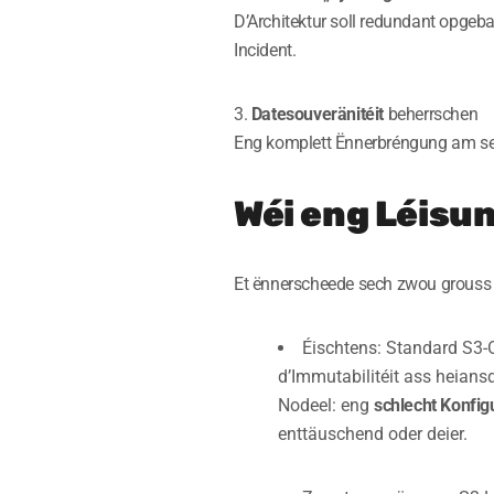
D’Architektur soll redundant opgeba
Incident.
3.
Datesouveränitéit
beherrschen
Eng komplett Ënnerbréngung am sel
Wéi eng Léisun
Et ënnerscheede sech zwou grouss
Éischtens: Standard S3-Ob
d’Immutabilitéit ass heians
Nodeel: eng
schlecht Konfig
enttäuschend oder deier.