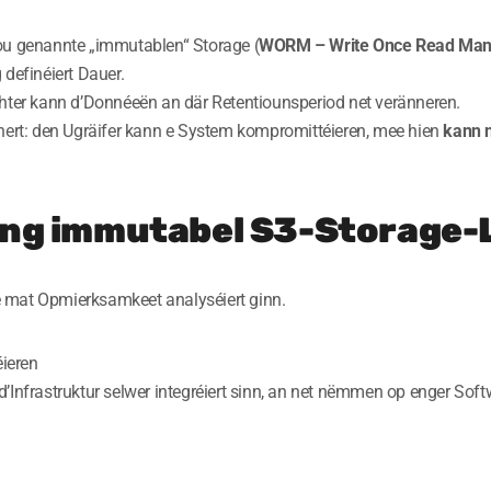
ou genannte „immutablen“ Storage (
WORM – Write Once Read Ma
definéiert Dauer.
hter kann d’Donnéeën an där Retentiounsperiod net veränneren.
nert: den Ugräifer kann e System kompromittéieren, mee hien
kann n
 eng immutabel S3-Storage-
rë mat Opmierksamkeet analyséiert ginn.
ieren
rastruktur selwer integréiert sinn, an net nëmmen op enger Softw
n