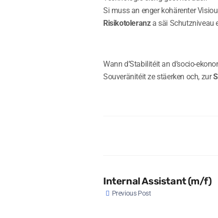
Si muss an enger kohärenter Visiou
Risikotoleranz
a säi Schutz­niveau 
Wann d’Stabilitéit an d’socio-ekon
Souveränitéit ze stäerken och, zur
S
Internal Assistant (m/f)
Previous Post