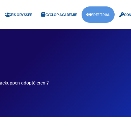
EIS ODYSSEE
CYCLOP ACADEMIE
FREE TRIAL
CON
Backuppen adoptéieren ?