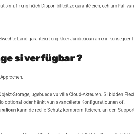
ut sinn, fir eng héich Disponibilitéit ze garantéieren, och am Fall 
wechte Land garantéiert eng kloer Juridictioun an eng konsequent 
ge si verfügbar ?
 Approchen.
jekt-Storage, ugebuede vu ville Cloud-Akteuren. Si bidden Flexib
do optional oder hänkt vun avancéierte Konfiguratiounen of.
uratioun
kann de reelle Schutz kompromittéieren, an den Suppor