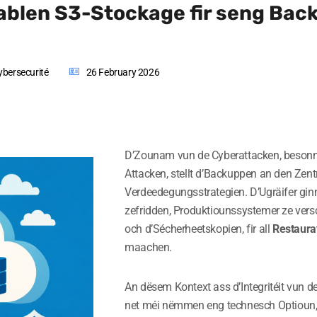
ablen S3-Stockage fir seng Bac
ybersecurité
26 February 2026
D’Zounam vun de Cyberattacken, beson
Attacken, stellt d’Backuppen an den Zen
Verdeedegungsstrategien. D’Ugräifer gi
zefridden, Produktiounssystemer ze versch
och d’Sécherheetskopien, fir all
Restaura
maachen.
An dësem Kontext ass d’Integritéit vun 
net méi nëmmen eng technesch Optioun