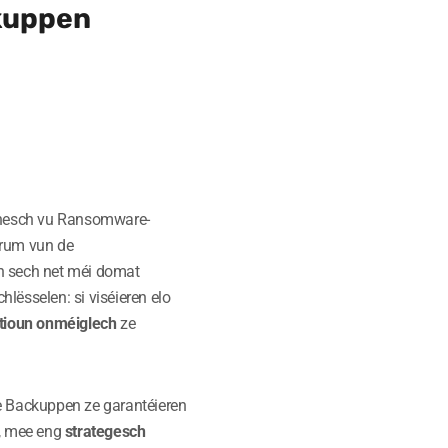
kuppen
nesch vu Ransomware-
trum vun de
nn sech net méi domat
lësselen: si viséieren elo
tioun onméiglech
ze
de Backuppen ze garantéieren
, mee eng
strategesch