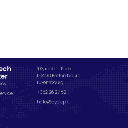
lech
103, route d'Esch
ter
L-3230 Bettembourg
Luxembourg
licy
+352 26 27 52-1
ervice
hello@cyclop.lu