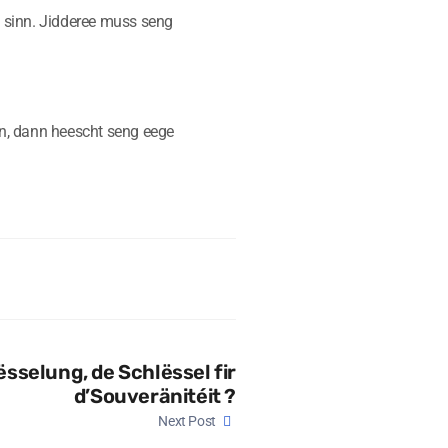
e sinn. Jidderee muss seng
nn, dann heescht seng eege
sselung, de Schlëssel fir
d’Souveränitéit ?
Next Post