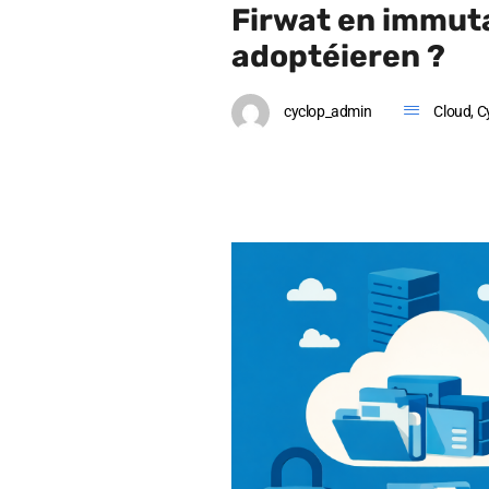
Firwat en immut
adoptéieren ?
cyclop_admin
Cloud
,
C