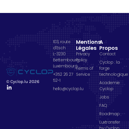
Mentions
A
103, route
Légales
Propos
d'Esch
L-3230
Privacy
Contact
Bettembourg
Policy
Cyclop : la
Luxembourg
Terms of
forge
+352 26 27
Service
technologique
52-1
© Cyclop.lu 2026
Academie
hello@cyclop.lu
Cyclop
Jobs
FAQ
Roadmap
Luxtransfer
by Cyclop