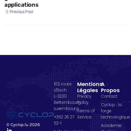
applications
Previous Post
Mentions
A
103, route
Légales
Propos
d'Esch
L-3230
Privacy
Contact
Bettembourg
Policy
Cyclop : la
Luxembourg
Terms of
forge
+352 26 27
Service
technologique
52-1
© Cyclop.lu 2026
Academie