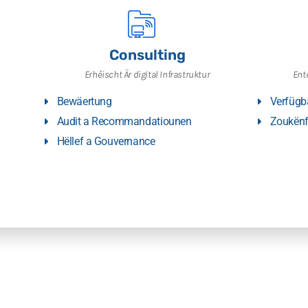
Consulting
Erhéischt Är digital Infrastruktur
Ent
Bewäertung
Verfügb
Audit a Recommandatiounen
Zoukënf
Hëllef a Gouvernance