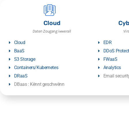
Cloud
Cyb
Daten Zougang iwwerall
Vir
Cloud
EDR
BaaS
DDoS Protect
S3 Storage
FWaaS
Containers/Kubernetes
Analytics
DRaaS
Email securi
DBaas : Kënnt geschwënn