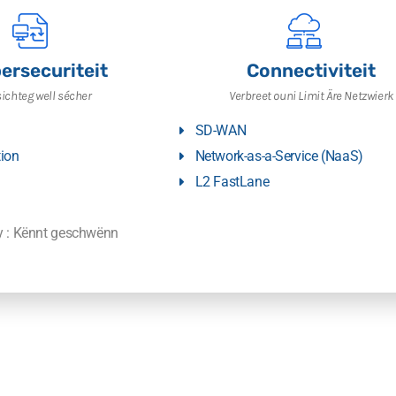
ersecuriteit
Connectiviteit
sichteg well sécher
Verbreet ouni Limit Äre Netzwierk
SD-WAN
ion
Network-as-a-Service (NaaS)
L2 FastLane
ty : Kënnt geschwënn